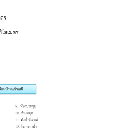
มตร
ิโลเมตร